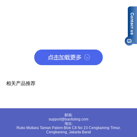
相关产品推荐
邮箱:
support@baofuling.com
地址:
Ruko Mutiara Taman Palem Blok C8 No 23 Cengkareng Timur,
Cengkareng, Jakarta Barat