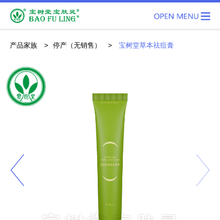
产品家族
>
停产（无销售）
>
宝树堂草本祛痘膏