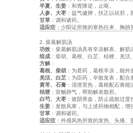
半夏、生姜
：和胃降逆，止呕。
人参、大枣
：益气健脾，扶正以祛邪，
甘草
：调和诸药。
适应症
：少阳证所致的寒热往来、胸胁
2. 柴葛解肌汤
功效
：柴葛解肌汤具有辛凉解表、解肌
组成
：柴胡、葛根、白芷、桔梗、羌活
方解
：
葛根、柴胡
：为君药，葛根辛凉，能外
羌活、白芷
：为臣药，辛散发表，配合
黄芩、石膏
：清泄里热，葛根配石膏能
桔梗
：宣畅肺气，帮助解表散邪。
白芍、大枣
：敛阴养血，防止疏散过度
生姜
：发散风寒，与上述药物相配，增
甘草
：调和诸药。
适应症
：外感风热所致的发热、头痛、