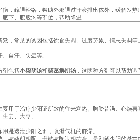
平衡，疏通经络，帮助外邪通过汗液排出体外，缓解发热
、腋下、腹股沟等部位，帮助降温。
所致，常见的诱因包括饮食失调、过度劳累、情志失调等
汗、自汗、头晕等。
方剂包括
小柴胡汤
和
柴葛解肌汤
，这两种方剂可以帮助调
主要用于治疗少阳证所致的往来寒热、胸胁苦满、心烦喜
、生姜、大枣。
作用是透泄少阳之邪，疏泄气机的郁滞。
热，与柴胡相配，升散与降泄相结合，是和解少阳的基本