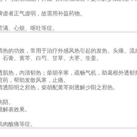
脾虚者正气虚弱，故需用补益药物。
苦满、心烦、呕吐等症。
清热的功效，常用于治疗外感风热引起的发热、头痛、流
、石膏、黄芩、白芍、甘草、大枣、生姜。
透肌热，内清郁热；柴胡辛寒，疏畅气机，助葛根外透郁
君药，帮助发散风寒，止痛。
清透阳明之邪热，柴胡配黄芩则透解少阳之邪热。
伤阴。
强解表效果。
肌肉酸痛等症。