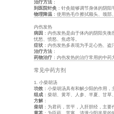
治疗方法
：
到医院针灸
：针灸能够调节身体的阴阳
物理降温
：使用热毛巾擦拭额头、颈部
内伤发热
病因
：内伤发热是由于体内的阴阳失衡
忧愁、愤怒、焦虑等。
症状
：内伤发热多表现为手足心热、盗
治疗方法
：
药物治疗
：内伤发热的治疗常用的中药
常见中药方剂
1. 小柴胡汤
功效
：小柴胡汤具有和解少阳的作用，
组成
：柴胡、黄芩、人参、半夏、甘草
方解
：
柴胡
：为君药，苦平，入肝胆经，主要
黄芩
：为臣药，苦寒，清泄少阳半里的