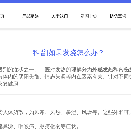
首页
产品家族
关于我们
新闻中心
防伪查询
科普|如果发烧怎么办？
遇到的症状之一。中医对发热的理解分为
外感发热
和
内伤
与体内的阴阳失衡、情志失调等内在因素有关。针对不同
恢复健康。
袭人体所致，如风寒、风热、暑湿、风燥等。这些外邪可
流鼻涕、咽喉痛、脉搏微弱等症状。