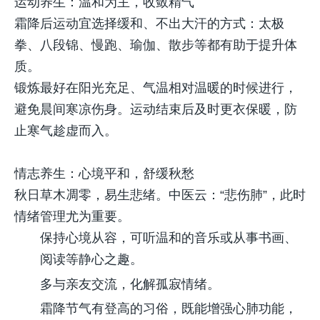
运动养生：温和为主，收敛精气
霜降后运动宜选择缓和、不出大汗的方式：太极
拳、八段锦、慢跑、瑜伽、散步等都有助于提升体
质。
锻炼最好在阳光充足、气温相对温暖的时候进行，
避免晨间寒凉伤身。运动结束后及时更衣保暖，防
止寒气趁虚而入。
情志养生：心境平和，舒缓秋愁
秋日草木凋零，易生悲绪。中医云：“悲伤肺”，此时
情绪管理尤为重要。
保持心境从容，可听温和的音乐或从事书画、
阅读等静心之趣。
多与亲友交流，化解孤寂情绪。
霜降节气有登高的习俗，既能增强心肺功能，