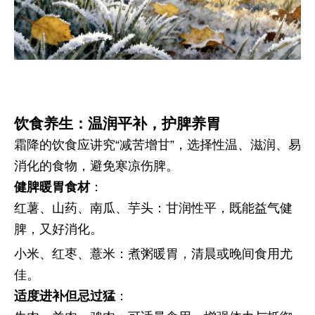
饮食养生：温润平补，护脾养胃
霜降的饮食应讲究“减苦增甘”，选择性温、滋润、易
消化的食物，避免寒凉伤脾。
健脾暖胃食材
：
红薯、山药、南瓜、芋头：甘润性平，既能益气健
脾，又好消化。
小米、红枣、薏米：煮粥暖胃，清晨或晚间食用尤
佳。
适度进补但忌过猛
：