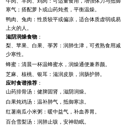
牛肉、羊肉、鸡肉：可适量食用，增强体力与抵御
寒气；搭配萝卜或山药炖煮，平衡温燥。
鸭肉、兔肉：性质较平或偏凉，适合体质虚弱或易
上火的人。
滋阴润燥食物
：
梨、苹果、白果、荸荠：润肺生津，可煮熟食用减
少寒性。
蜂蜜：清晨一杯温蜂蜜水，润燥通便兼养颜。
芝麻、核桃、银耳：滋润皮肤，润肠护肺。
应时食谱推荐
：
山药排骨汤：健脾固肾，滋阴润燥。
白果炖鸡汤：温补肺气，抵御寒凉。
红薯南瓜小米粥：暖中益气，补血养胃。
百合雪梨汤：润肺止咳，安神助眠。