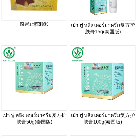
感冒止咳颗粒
เป่า ฟู หลิง เดอร์มาครีม复方护
肤膏15g(泰国版)
เป่า ฟู หลิง เดอร์มาครีม复方护
เป่า ฟู หลิง เดอร์มาครีม复方护
肤膏50g(泰国版)
肤膏100g(泰国版)