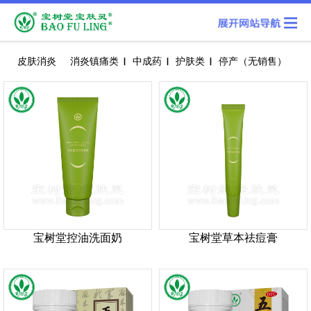
皮肤消炎
消炎镇痛类
中成药
护肤类
停产（无销售）
宝树堂控油洗面奶
宝树堂草本祛痘膏