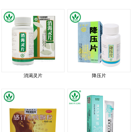
消渴灵片
降压片