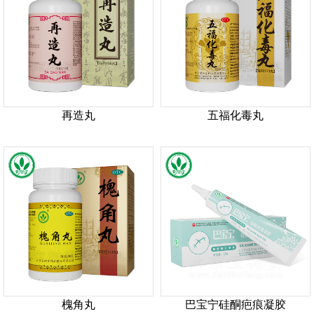
再造丸
五福化毒丸
槐角丸
巴宝宁硅酮疤痕凝胶