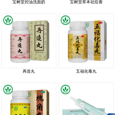
宝树堂控油洗面奶
宝树堂草本祛痘膏
再造丸
五福化毒丸