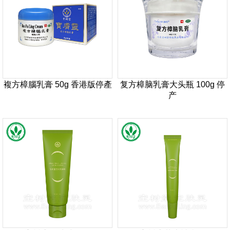
複方樟腦乳膏 50g 香港版停產
复方樟脑乳膏大头瓶 100g 停
产